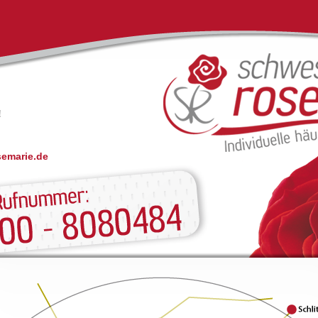
!
semarie.de